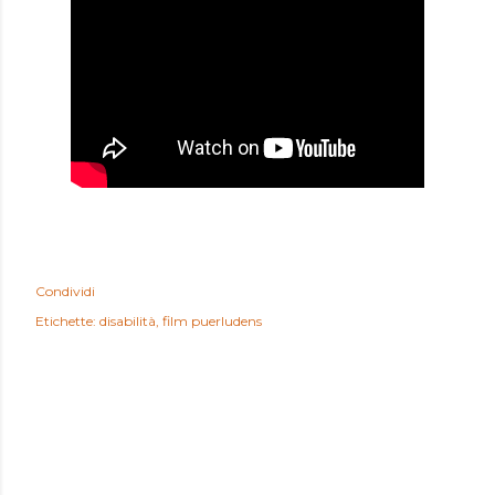
Condividi
Etichette:
disabilità
film puerludens
COMMENTI