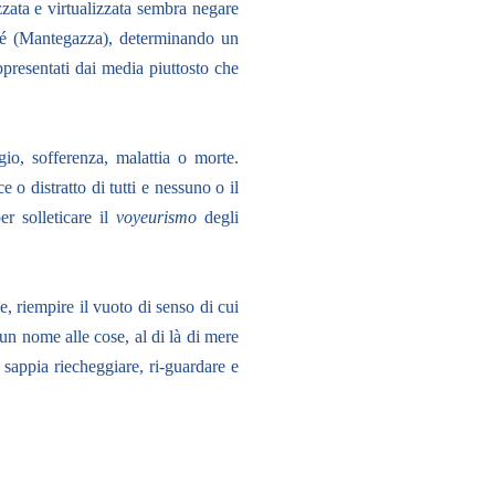
zzata e virtualizzata sembra negare
n sé (Mantegazza), determinando un
ppresentati dai media piuttosto che
gio, sofferenza, malattia o morte.
o distratto di tutti e nessuno o il
er solleticare il
voyeurismo
degli
, riempire il vuoto di senso di cui
un nome alle cose, al di là di mere
 sappia riecheggiare, ri-guardare e