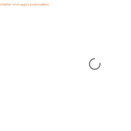
ichette:
immagini puerludens
OMMENTI