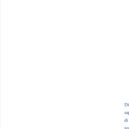
Di
sa
di
no