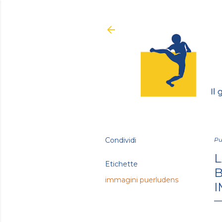
Condividi
Pu
L
Etichette
B
immagini puerludens
I