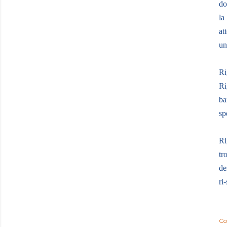
do
la
at
un
Ri
Ri
ba
sp
Ri
tr
de
ri
Co