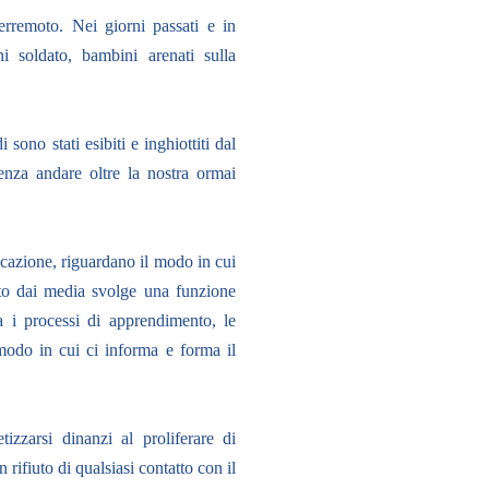
terremoto. Nei giorni passati e in
ni soldato, bambini arenati sulla
sono stati esibiti e inghiottiti dal
enza andare oltre la nostra ormai
ducazione, riguardano il modo in cui
tto dai media svolge una funzione
a i processi di apprendimento, le
l modo in cui ci informa e forma il
izzarsi dinanzi al proliferare di
ifiuto di qualsiasi contatto con il