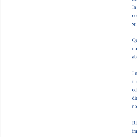
In
co
sp
Qu
no
ab
I 
il
ed
di
no
Ri
im