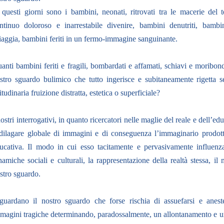
 questi giorni sono i bambini, neonati, ritrovati tra le macerie del 
ntinuo doloroso e inarrestabile divenire, bambini denutriti, bambi
iaggia, bambini feriti in un fermo-immagine sanguinante.
anti bambini feriti e fragili, bombardati e affamati, schiavi e moribondi 
stro sguardo bulimico che tutto ingerisce e subitaneamente rigetta s
itudinaria fruizione distratta, estetica o superficiale?
nostri interrogativi, in quanto ricercatori nelle maglie del reale e dell’e
 dilagare globale di immagini e di conseguenza l’immaginario prodo
ucativa. Il modo in cui esso tacitamente e pervasivamente influenz
namiche sociali e culturali, la rappresentazione della realtà stessa, i
stro sguardo.
guardano il nostro sguardo che forse rischia di assuefarsi e anestet
magini tragiche determinando, paradossalmente, un allontanamento e un r