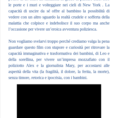
le porte e i muri e volteggiare nei cieli di New York . La
capacità di uscire da sé offre al bambino la possibilità di
vedere con un altro sguardo la realtà crudele e sofferta della
malattia che colpisce e indebolisce il suo corpo ma anche
l’occasione per vivere un’eroica avventura poliziesca.
Non vogliamo svelarvi troppo perché crediamo valga la pena
guardare questo film con stupore e curiosità per ritrovare la
capacità immaginativa e trasformativa dei bambini, di Leo e
della sorellina, per vivere un’impresa mozzafiato con il
poliziotto Alex e la giornalista Mary, per accostarsi alle
asperità della vita (la fragilità, il dolore, la ferita, la morte),
senza timore, retorica e ipocrisia, con i bambini.