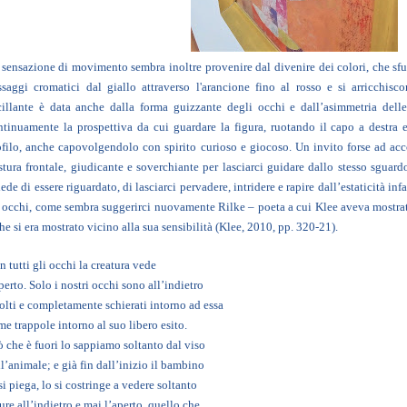
 sensazione di movimento sembra inoltre provenire dal divenire dei colori, che sf
ssaggi cromatici dal giallo attraverso l'arancione fino al rosso e si arricchisco
cillante è data anche dalla forma guizzante degli occhi e dall’asimmetria dell
ntinuamente la prospettiva da cui guardare la figura, ruotando il capo a destra e 
ofilo, anche capovolgendolo con spirito curioso e giocoso. Un invito forse ad acc
stura frontale, giudicante e soverchiante per lasciarci guidare dallo stesso sgua
ede di essere riguardato, di lasciarci pervadere, intridere e rapire dall’estaticità in
i occhi, come sembra suggerirci nuovamente Rilke – poeta a cui Klee aveva mostrat
he si era mostrato vicino alla sua sensibilità (Klee, 2010, pp. 320-21).
 tutti gli occhi la creatura vede
perto. Solo i nostri occhi sono all’indietro
volti e completamente schierati intorno ad essa
e trappole intorno al suo libero esito.
ò che è fuori lo sappiamo soltanto dal viso
l’animale; e già fin dall’inizio il bambino
si piega, lo si costringe a vedere soltanto
ure all’indietro e mai l’aperto, quello che