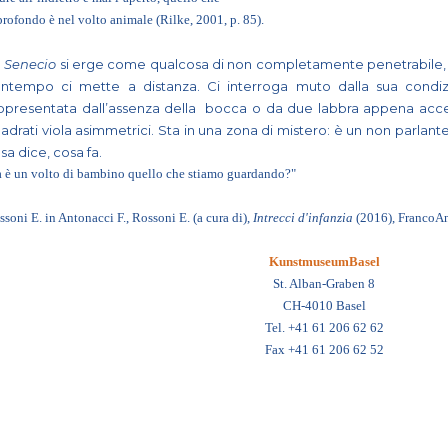
profondo è nel volto animale (Rilke, 2001, p. 85).
]
Senecio
si erge come qualcosa di non completamente penetrabile, ri
ntempo ci mette a distanza. Ci interroga muto dalla sua condiz
ppresentata dall’assenza della
bocca o da due labbra appena accen
adrati viola asimmetrici. Sta in una zona di mistero: è un non parlante, 
sa dice, cosa fa.
 è un volto di bambino quello che stiamo guardando?"
soni E. in Antonacci F., Rossoni E. (a cura di),
Intrecci d'infanzia
(2016), FrancoAn
KunstmuseumBasel
St. Alban-Graben 8
CH-4010 Basel
Tel. +41 61 206 62 62
Fax +41 61 206 62 52