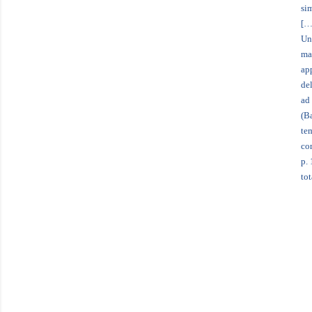
si
[…
Un
ma
ap
del
ad
(B
te
co
p.
tot