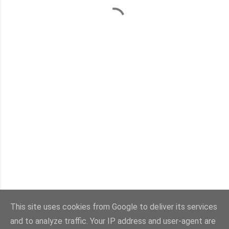
This site uses cookies from Google to deliver its services
and to analyze traffic. Your IP address and user-agent are
Powered by Blogger