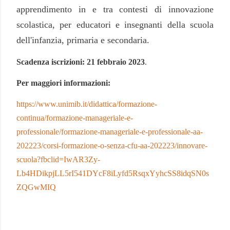
apprendimento in e tra contesti di innovazione
scolastica, per educatori e insegnanti della scuola
dell'infanzia, primaria e secondaria.
Scadenza iscrizioni: 21 febbraio 2023
.
Per maggiori informazioni:
https://www.unimib.it/didattica/formazione-
continua/formazione-manageriale-e-
professionale/formazione-manageriale-e-professionale-aa-
202223/corsi-formazione-o-senza-cfu-aa-202223/innovare-
scuola?fbclid=IwAR3Zy-
Lb4HDikpjLL5rI541DYcF8iLyfd5RsqxYyhcSS8idqSN0s
ZQGwMIQ