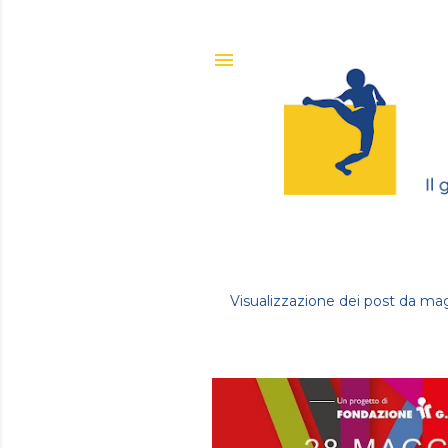
Visualizzazione dei post da ma
P
o
s
t