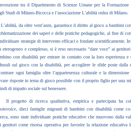
nvenzione tra il Dipartimento di Scienze Umane per la Formazione
gli Studi di Milano-Bicocca
e l’associazione L’abilità onlus di Milano.
L’abilità, da oltre vent’anni, garantisce il diritto al gioco a bambini co
oblematizzazione dei saperi e delle pratiche pedagogiche, al fine di c
individuare strategie di intervento efficaci e fondate scientificamente. 
ù eterogeneo e complesso, si è reso necessario “dare voce” ai genito
mbino con disabilità per entrare in contatto con la loro esperienza e c
lturali sul gioco con la disabilità, per accogliere le sfide poste dalla 
contrare ogni famiglia oltre l’appartenenza culturale e la dimensione d
ovare risposte in tema di gioco possibile con il proprio figlio per una mig
indi di impatto sociale sul benessere.
Il progetto di ricerca qualitativa, empirica e partecipata ha co
otovoice
, dieci famiglie migranti di bambini con disabilità come co-
cerca, sono state individuate pratiche educative che muovono dalla val
i genitori come risorsa operativa per favorire la relazione educativa l