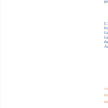
po
L’
Fo
Li
Lu
In
An
Co
Et
li