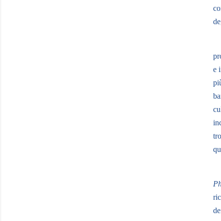
co
de
pr
e 
pi
ba
cu
in
tr
qu
Ph
ri
de