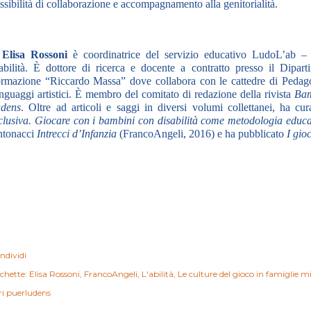
ssibilità di collaborazione e accompagnamento alla genitorialità.
Elisa Rossoni
è coordinatrice del servizio educativo LudoL’ab – 
abilità. È dottore di ricerca e docente a contratto presso il Dipa
rmazione “Riccardo Massa” dove collabora con le cattedre di Pedago
nguaggi artistici. È membro del comitato di redazione della rivista
Bam
dens
. Oltre ad articoli e saggi in diversi volumi collettanei, ha 
clusiva. Giocare con i bambini con disabilità come metodologia educa
tonacci
Intrecci d’Infanzia
(FrancoAngeli, 2016) e ha pubblicato
I gio
ndividi
ichette:
Elisa Rossoni
FrancoAngeli
L'abilità
Le culture del gioco in famiglie m
bri puerludens