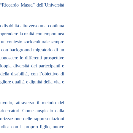
 “Riccardo Massa” del
l’Università
n disabilità attraverso una continua
omprendere la realtà contemporanea
In un contesto socioculturale sempre
ri con background migratorio di un
onoscere le differenti prospettive
doppia diversità dei partecipanti e
ella disabilità, con l’obiettivo di
liore qualità e dignità della vita e
involto, attraverso il metodo del
ricercatori. Come auspicato dalla
orizzazione delle rappresentazioni
udica con il proprio figlio, nuove