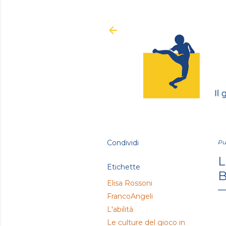
Condividi
Pu
L
Etichette
B
Elisa Rossoni
FrancoAngeli
L'abilità
Le culture del gioco in